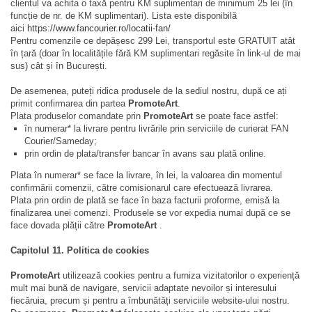
clientul va achita o taxă pentru KM suplimentari de minimum 25 lei (în
funcție de nr. de KM suplimentari). Lista este disponibilă
aici
https://www.fancourier.ro/locatii-fan/
Pentru comenzile ce dep
ăș
esc 299 Lei, transportul este GRATUIT atât
în țară (doar în localitățile fără KM suplimentari regăsite în link-ul de mai
sus) cât și în București.
De asemenea, puteți ridica produsele de la sediul nostru, după ce ați
primit confirmarea din partea
PromoteArt
.
Plata produselor comandate prin
PromoteArt
se poate face astfel:
în numerar* la livrare pentru livrările prin serviciile de curierat FAN
Courier/Sameday
;
prin ordin de plata/transfer bancar în avans sau plată online.
Plata în numerar* se face la livrare, în lei, la valoarea din momentul
confirmării comenzii, către comisionarul care efectuează livrarea.
Plata prin ordin de plată se face în baza facturii proforme, emisă la
finalizarea unei comenzi. Produsele se vor expedia numai după ce se
face dovada plății către
PromoteArt
.
Capitolul 11. Politica de cookies
PromoteArt
utilizează cookies pentru a furniza vizitatorilor o experiență
mult mai bună de navigare, servicii adaptate nevoilor și interesului
fiecăruia, precum și pentru a îmbunătăți serviciile website-ului nostru.