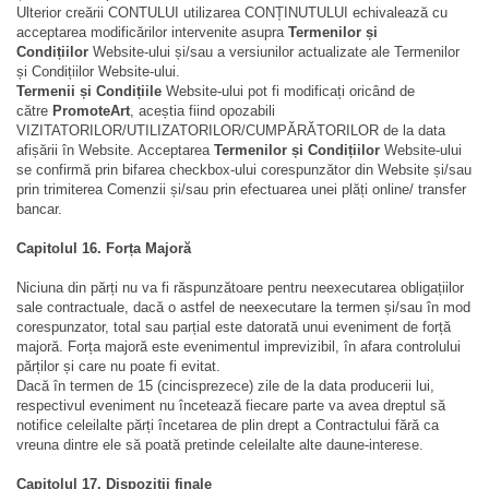
Ulterior creării CONTULUI utilizarea CONȚINUTULUI echivalează cu
acceptarea modificărilor intervenite asupra
Termenilor și
Condițiilor
Website-ului și/sau a versiunilor actualizate ale Termenilor
și Condițiilor Website-ului.
Termenii și Condițiile
Website-ului pot fi modificați oricând de
către
PromoteArt
, aceștia fiind opozabili
VIZITATORILOR/UTILIZATORILOR/CUMPĂRĂTORILOR de la data
afișării în Website. Acceptarea
Termenilor și Condițiilor
Website-ului
se confirmă prin bifarea checkbox-ului corespunzător din Website și/sau
prin trimiterea Comenzii și/sau prin efectuarea unei plăți online/ transfer
bancar.
Capitolul 16. Forța Majoră
Niciuna din părți nu va fi răspunzătoare pentru neexecutarea obligațiilor
sale contractuale, dacă o astfel de neexecutare la termen și/sau în mod
corespunzator, total sau parțial este datorată unui eveniment de forță
majoră. Forța majoră este evenimentul imprevizibil, în afara controlului
părților și care nu poate fi evitat.
Dacă în termen de 15 (cincisprezece) zile de la data producerii lui,
respectivul eveniment nu încetează fiecare parte va avea dreptul să
notifice celeilalte părți încetarea de plin drept a Contractului fără ca
vreuna dintre ele să poată pretinde celeilalte alte daune-interese.
Capitolul 17. Dispoziții finale