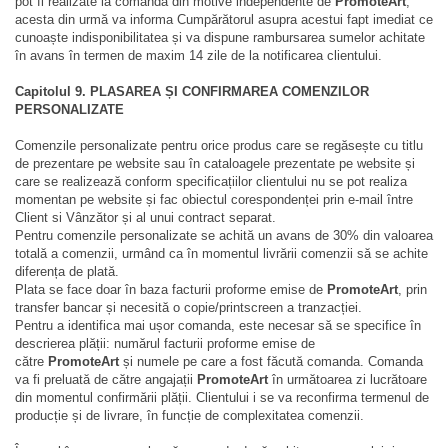
pot fi realizate la comandă din motive independente de
PromoteArt
,
acesta din urmă va informa Cumpărătorul asupra acestui fapt imediat ce
cunoaște indisponibilitatea și va dispune rambursarea sumelor achitate
în avans în termen de maxim 14 zile de la notificarea clientului.
Capitolul 9. PLASAREA ȘI CONFIRMAREA COMENZILOR
PERSONALIZATE
Comenzile personalizate pentru orice produs care se regăsește cu titlu
de prezentare pe website sau în cataloagele prezentate pe website și
care se realizează conform specificațiilor clientului nu se pot realiza
momentan pe website și fac obiectul corespondenței prin e-mail între
Client si Vânzător și al unui contract separat.
Pentru comenzile personalizate se achită un avans de 30% din valoarea
totală a comenzii, urmând ca în momentul livrării comenzii să se achite
diferența de plată.
Plata se face doar în baza facturii proforme emise de
PromoteArt
, prin
transfer bancar și necesită o copie/printscreen a tranzacției.
Pentru a identifica mai ușor comanda, este necesar să se specifice în
descrierea plății: numărul facturii proforme emise de
către
PromoteArt
și numele pe care a fost făcută comanda. Comanda
va fi preluată de către angajații
PromoteArt
în următoarea zi lucrătoare
din momentul confirmării plății. Clientului i se va reconfirma termenul de
producție și de livrare, în funcție de complexitatea comenzii.