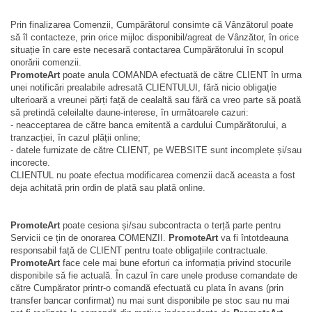
Prin finalizarea Comenzii, Cumpărătorul consimte că Vânzătorul poate
să îl contacteze, prin orice mijloc disponibil/agreat de Vânzător, în orice
situație în care este necesară contactarea Cumpărătorului în scopul
onorării comenzii.
PromoteArt
poate anula COMANDA efectuată de către CLIENT în urma
unei notificări prealabile adresată CLIENTULUI, fără nicio obligație
ulterioară a vreunei părți față de cealaltă sau fără ca vreo parte să poată
să pretindă celeilalte daune-interese, în următoarele cazuri:
- neacceptarea de către banca emitentă a cardului Cumpărătorului, a
tranzacției, în cazul plății online;
- datele furnizate de către CLIENT, pe WEBSITE sunt incomplete și/sau
incorecte.
CLIENTUL nu poate efectua modificarea comenzii dacă aceasta a fost
deja achitată prin ordin de plată sau plată online.
PromoteArt
poate cesiona și/sau subcontracta o terță parte pentru
Servicii ce țin de onorarea COMENZII.
PromoteArt
va fi întotdeauna
responsabil față de CLIENT pentru toate obligațiile contractuale.
PromoteArt
face cele mai bune eforturi ca informația privind stocurile
disponibile să fie actuală. În cazul în care unele produse comandate de
către Cumpărator printr-o comandă efectuată cu plata în avans (prin
transfer bancar confirmat) nu mai sunt disponibile pe stoc sau nu mai