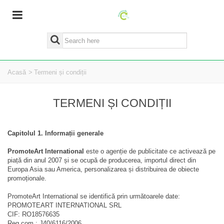
Acasă
>
Termeni și condiții
TERMENI ȘI CONDIȚII
Capitolul 1. Informații generale
PromoteArt International
este o agenție de publicitate ce activează pe
piață din anul 2007 și se ocupă de producerea, importul direct din
Europa Asia sau America, personalizarea și distribuirea de obiecte
promoționale.
PromoteArt International se identifică prin următoarele date:
PROMOTEART INTERNATIONAL SRL
CIF: RO18576635
Reg.com.: J40/6116/2006