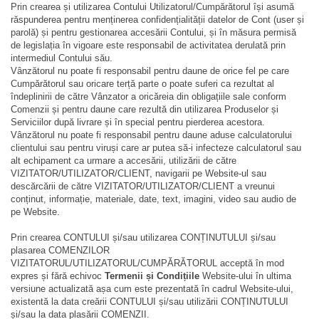
Prin crearea și utilizarea Contului
Utilizatorul
/Cumpărătorul își asumă
răspunderea pentru menținerea confidențialității datelor de Cont (user și
parolă) și pentru gestionarea accesării Contului, și în măsura permisă
de legislația în vigoare este responsabil de activitatea derulată prin
intermediul Contului său.
Vânzătorul nu poate fi responsabil pentru daune de orice fel pe care
Cumpărătorul sau oricare terță parte o poate suferi ca rezultat al
îndeplinirii de către Vânzator a oricăreia din obligațiile sale conform
Comenzii și pentru daune care rezultă din utilizarea Produselor și
Serviciilor după livrare și în special pentru pierderea acestora.
Vânzătorul nu poate fi responsabil pentru daune aduse calculatorului
clientului sau pentru viruși care ar putea să-i infecteze calculatorul sau
alt echipament ca urmare a accesării, utilizării de către
VIZITATOR/
UTILIZATOR
/CLIENT, navigarii pe Website-ul sau
descărcării de către VIZITATOR/UTILIZATOR/CLIENT a vreunui
conținut, informație, materiale, date, text, imagini, video sau audio de
pe Website.
Prin crearea CONTULUI și/sau utilizarea CONȚINUTULUI și/sau
plasarea COMENZILOR
VIZITATORUL/UTILIZATORUL/CUMPĂRĂTORUL acceptă în mod
expres și fără echivoc
Termenii și Condițiile
Website-ului în ultima
versiune actualizată așa cum este prezentată în cadrul Website-ului,
existentă la data creării CONTULUI și/sau utilizării CONȚINUTULUI
și/sau la data plasării COMENZII.