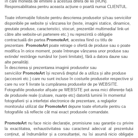
în care moneda de emitere a acestuia diferă de lei (RON).
Responsabilitatea pentru aceasta acțiune o poartă numai CLIENTUL.
Toate informațiile folosite pentru descrierea produselor și/sau serviciilor
disponibile pe website și vânzarea lor (texte, imagini statice, dinamice,
greutate produse, caracteristici, stocuri, prezentări multimedia/ link-uri
către alte website-uri partenere etc.) nu reprezintă o obligație
contractuală din partea
PromoteArt
, acestea fiind cu titlu de
prezentare.
PromoteArt
poate retrage o ofertă de produse sau o poate
modifica în orice moment, poate întrerupe vânzarea unor produse sau
extinde/ restrânge numărul lor (serii limitate), fără a datora daune sau
alte penalități.
În descrierea și prezentarea imaginii produselor sau
serviciilor
PromoteArt
își rezervă dreptul de a utiliza și alte produse
(accesorii etc.) care nu sunt incluse în costurile produselor respective și
care nu vor fi livrate la cumpărarea produselor de pe WEBSITE.
Fotografiile produselor afișate pe WEBSITE pot avea mici diferențe față
de produsele reale (culoare, nuanțe etc) datorită luminii în momentul
fotografierii și a interfeței electronice de prezentare, a reglajelor
monitorului utilizat dar
PromoteArt
depune toate eforturile pentru ca
fotografiile să reflecte cât mai exact produsele comandate.
PromoteArt
nu face nicio declarație, promisiune sau garanție cu privire
la exactitatea, exhaustivitatea sau caracterul adecvat al prezentului
conținut, al îndrumărilor și a consultanței, nu îsi asumă nicio obligație