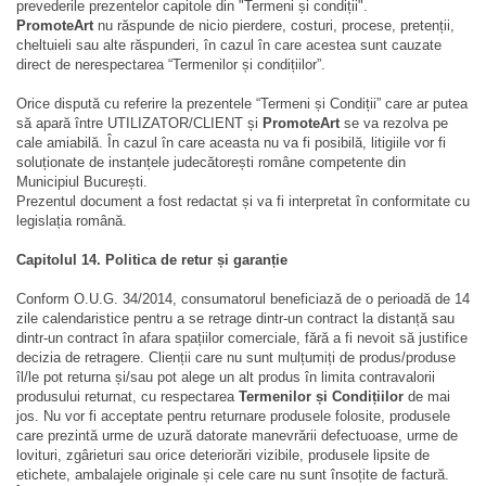
prevederile prezentelor capitole din "Termeni și condiții".
PromoteArt
nu răspunde de nicio pierdere, costuri, procese, pretenții,
cheltuieli sau alte răspunderi, în cazul în care acestea sunt cauzate
direct de nerespectarea “Termenilor și condițiilor”.
Orice dispută cu referire la prezentele “Termeni și Condiții” care ar putea
să apară între UTILIZATOR/CLIENT și
PromoteArt
se va rezolva pe
cale amiabilă. În cazul în care aceasta nu va fi posibilă, litigiile vor fi
soluționate de instanțele judecătorești române competente din
Municipiul
București
.
Prezentul document a fost redactat și va fi interpretat în conformitate cu
legislația română.
Capitolul 14. Politica de retur și garanție
Conform O.U.G. 34/2014, consumatorul beneficiază de o perioadă de 14
zile calendaristice pentru a se retrage dintr-un contract la distanță sau
dintr-un contract în afara spațiilor comerciale, fără a fi nevoit să justifice
decizia de retragere. Clienții care nu sunt mulțumiți de produs/produse
îl/le pot returna și/sau pot alege un alt produs în limita contravalorii
produsului returnat, cu respectarea
Termenilor și Condițiilor
de mai
jos. Nu vor fi acceptate pentru returnare produsele folosite, produsele
care prezintă urme de uzură datorate manevrării defectuoase, urme de
lovituri, zgârieturi sau orice deteriorări vizibile, produsele lipsite de
etichete, ambalajele originale și cele care nu sunt însoțite de factură.