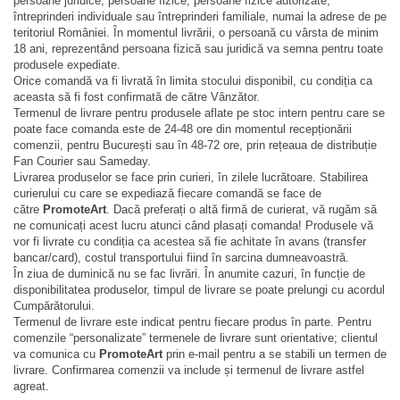
persoane juridice, persoane fizice, persoane fizice autorizate,
întreprinderi individuale sau întreprinderi familiale, numai la adrese de pe
teritoriul României. În momentul livrării, o persoană cu vârsta de minim
18 ani, reprezentând persoana fizică sau juridică va semna pentru toate
produsele expediate.
Orice comandă va fi livrată în limita stocului disponibil, cu condiția ca
aceasta să fi fost confirmată de către Vânzător.
Termenul de livrare pentru produsele aflate pe stoc intern pentru care se
poate face comanda este de 24-48 ore din momentul recepționării
comenzii, pentru București sau în 48-72 ore, prin rețeaua de distribuție
Fan Courier sau Sameday.
Livrarea produselor se face prin curieri, în zilele lucrătoare. Stabilirea
curierului cu care se expediază fiecare comandă se face de
către
PromoteArt
. Dacă preferați o altă firmă de curierat, vă rugăm să
ne comunicați acest lucru atunci când plasați comanda! Produsele vă
vor fi livrate cu condiția ca acestea să fie achitate în avans (transfer
bancar/card), costul transportului fiind în sarcina dumneavoastră.
În ziua de duminică nu se fac livrări. În anumite cazuri, în funcție de
disponibilitatea produselor, timpul de livrare se poate prelungi cu acordul
Cumpărătorului.
Termenul de livrare este indicat pentru fiecare produs în parte. Pentru
comenzile “personalizate” termenele de livrare sunt orientative; clientul
va comunica cu
PromoteArt
prin e-mail pentru a se stabili un termen de
livrare. Confirmarea comenzii va include și termenul de livrare astfel
agreat.