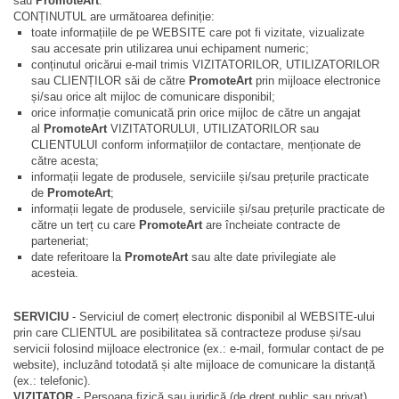
sau
PromoteArt
.
CONȚINUTUL are următoarea definiție:
toate informațiile de pe WEBSITE care pot fi vizitate, vizualizate
sau accesate prin utilizarea unui echipament numeric;
conținutul oricărui e-mail trimis VIZITATORILOR, UTILIZATORILOR
sau CLIENȚILOR săi de către
PromoteArt
prin mijloace electronice
și/sau orice alt mijloc de comunicare disponibil;
orice informație comunicată prin orice mijloc de către un angajat
al
PromoteArt
VIZITATORULUI, UTILIZATORILOR sau
CLIENTULUI conform informațiilor de contactare, menționate de
către acesta;
informații legate de produsele, serviciile și/sau prețurile practicate
de
PromoteArt
;
informații legate de produsele, serviciile și/sau prețurile practicate de
către un terț cu care
PromoteArt
are încheiate contracte de
parteneriat;
date referitoare la
PromoteArt
sau alte date privilegiate ale
acesteia.
SERVICIU
- Serviciul de comerț electronic disponibil al WEBSITE-ului
prin care CLIENTUL are posibilitatea să contracteze produse și/sau
servicii folosind mijloace electronice (ex.: e-mail, formular contact de pe
website), incluzând totodată și alte mijloace de comunicare la distanță
(ex.: telefonic).
VIZITATOR
- Persoana fizică sau juridică (de drept public sau privat)