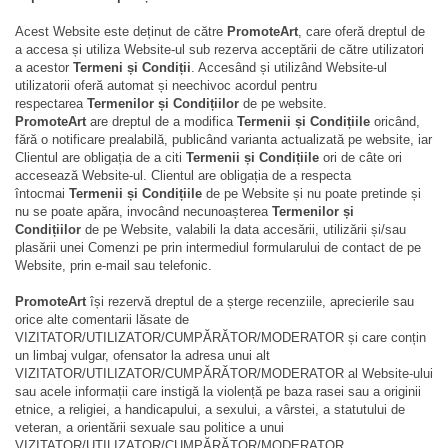
Acest Website este deținut de către
PromoteArt
, care oferă dreptul de
a accesa și utiliza Website-ul sub rezerva acceptării de către utilizatori
a acestor
Termeni și Condiții
. Accesând și utilizând Website-ul
utilizatorii oferă automat și neechivoc acordul pentru
respectarea
Termenilor și Condițiilor
de pe website.
PromoteArt
are dreptul de a modifica
Termenii și Condițiile
oricând,
fără o notificare prealabilă, publicând varianta actualizată pe website, iar
Clientul are obligația de a citi
Termenii și Condițiile
ori de câte ori
accesează Website-ul. Clientul are obligația de a respecta
întocmai
Termenii și Condițiile
de pe Website și nu poate pretinde și
nu se poate apăra, invocând necunoașterea
Termenilor și
Condițiilor
de pe Website, valabili la data accesării, utilizării și/sau
plasării unei Comenzi pe prin intermediul formularului de contact de pe
Website, prin e-mail sau telefonic.
PromoteArt
își rezervă dreptul de a șterge recenziile, aprecierile sau
orice alte comentarii lăsate de
VIZITATOR/UTILIZATOR/CUMPĂRĂTOR/MODERATOR și care conțin
un limbaj vulgar, ofensator la adresa unui alt
VIZITATOR/UTILIZATOR/CUMPĂRĂTOR/MODERATOR al Website-ului
sau acele informații care instigă la violență pe baza rasei sau a originii
etnice, a religiei, a handicapului, a sexului, a vârstei, a statutului de
veteran, a orientării sexuale sau politice a unui
VIZITATOR/UTILIZATOR/CUMPĂRĂTOR/MODERATOR.