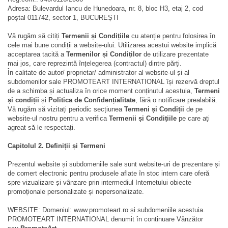
Adresa: Bulevardul Iancu de Hunedoara, nr. 8, bloc H3, etaj 2, cod
poștal 011742, sector 1, BUCUREȘTI
Vă rugăm să citiți
Termenii și Condițiile
cu atenție pentru folosirea în
cele mai bune condiții a website-ului. Utilizarea acestui website implică
acceptarea tacită a
Termenilor și Condiților
de utilizare prezentate
mai jos, care reprezintă înțelegerea (contractul) dintre părți.
În calitate de autor/ proprietar/ administrator al website-ul și al
subdomenilor sale PROMOTEART INTERNATIONAL își rezervă dreptul
de a schimba și actualiza în orice moment conținutul acestuia,
Termeni
și condiții
și
Politica de Confidențialitate
, fără o notificare prealabilă.
Vă rugăm să vizitați periodic secțiunea
Termeni și Condiții
de pe
website-ul nostru pentru a verifica
Termenii și Condițiile
pe care ați
agreat să le respectați.
Capitolul 2. Definiții și Termeni
Prezentul website și subdomeniile sale sunt website-uri de prezentare și
de comert electronic pentru produsele aflate în stoc intern care oferă
spre vizualizare și vânzare prin intermediul Internetului obiecte
promoționale personalizate și nepersonalizate.
WEBSITE: Domeniul: www.promoteart.ro și subdomeniile acestuia.
PROMOTEART INTERNATIONAL denumit în continuare Vânzător