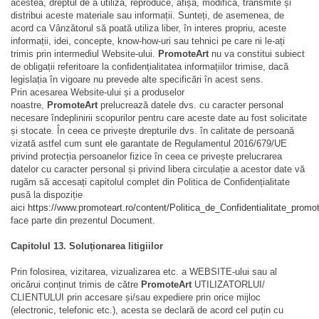
acestea, dreptul de a utiliza, reproduce, afișa, modifica, transmite și
distribui aceste materiale sau informații. Sunteți, de asemenea, de
acord ca Vânzătorul să poată utiliza liber, în interes propriu, aceste
informații, idei, concepte, know-how-uri sau tehnici pe care ni le-ați
trimis prin intermediul Website-ului.
PromoteArt
nu va constitui subiect
de obligații referitoare la confidențialitatea informațiilor trimise, dacă
legislația în vigoare nu prevede alte specificări în acest sens.
Prin acesarea Website-ului și a produselor
noastre,
PromoteArt
prelucrează datele dvs. cu caracter personal
necesare îndeplinirii scopurilor pentru care aceste date au fost solicitate
și stocate. În ceea ce privește drepturile dvs. în calitate de persoană
vizată astfel cum sunt ele garantate de Regulamentul 2016/679/UE
privind protecția persoanelor fizice în ceea ce privește prelucrarea
datelor cu caracter personal și privind libera circulație a acestor date vă
rugăm să accesați capitolul complet din Politica de Confidențialitate
pusă la dispoziție
aici
https://www.promoteart.ro/content/Politica_de_Confidentialitate_promot
face parte din prezentul Document.
Capitolul 13. Soluționarea litigiilor
Prin folosirea, vizitarea, vizualizarea etc. a WEBSITE-ului sau al
oricărui conținut trimis de către
PromoteArt
UTILIZATORLUI/
CLIENTULUI prin accesare și/sau expediere prin orice mijloc
(electronic, telefonic etc.), acesta se declară de acord cel puțin cu