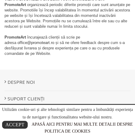
PromoteArt
organizează periodic diferite promoții care sunt anunțate pe
website. Promotiile își încep valabilitatea în momentul activării acestora
pe website și își încetează valabilitatea din momentul inactivării
acestora pe Website. Promoțiile nu se cumulează între ele sau cu alte
reduceri și sunt valabile numai în limita stocului.
PromoteArt
încurajează clienții să scrie pe
adresa
office@promoteart.ro
și să ne ofere feedback despre cum s-a
desfășurat livrarea și despre experiența pe care o au cu produsele
comandate de pe Website.
DESPRE NOI
SUPORT CLIENȚI
Utilizăm cookie-uri și alte tehnologii similare pentru a îmbunătăți experiența
INFORMAȚII UTILE
ta de navigare și functionalitatea website-ului nostru.
ACCEPT
APASĂ AICI PENTRU MAI MULTE DETALII DESPRE
CONTACT
POLITICA DE COOKIES