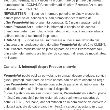
electronic (e-mail), fără a necesita o confirmare de primire din partea
cumpăratorului. COMANDA neconfirmată de către
PromoteArt
nu are
valoarea unui CONTRACT.
NEWSLETTER
- mijlocul de informare periodic, exclusiv electronic,
asupra produselor, serviciilor și/sau promoțiilor desfășurate de
către
PromoteArt
într-o anumită perioadă, fără niciun angajament din
partea
PromoteArt
cu referire la informațiile conținute de acesta
(menținere prețuri, promoții, lichidări stocuri etc.) dacă anumite situații
apărute necesită schimbări inopinante.
TRANZACȚIE
- încasare sau rambursare a unei sume rezultată din
vânzarea unui produs/serviciu de către
PromoteArt
de la/către CLIENT,
prin utilizarea modalităților de plată agreate de către
PromoteArt
sau
prin sistemele ramburs ale firmelor de curierat, indiferent de modalitatea
de livrare.
Capitolul 3. Informații despre Produse și servicii
PromoteArt
poate publica pe website informații despre produse, servicii
și/sau promoții practicate de către acesta sau de către oricare alt terț cu
care
PromoteArt
are încheiate contracte de parteneriat, într-o anumită
perioadă de timp și în limita stocului disponibil.
În cazul plăților online sau în cont bancar,
PromoteArt
nu este/nu poate
fi făcută responsabilă pentru niciun alt cost suplimentar suportat de
către CLIENT, incluzând, dar nelimitându-se la comisioane de conversie
valutară aplicate de către banca emitentă a cardului acestuia, în cazul