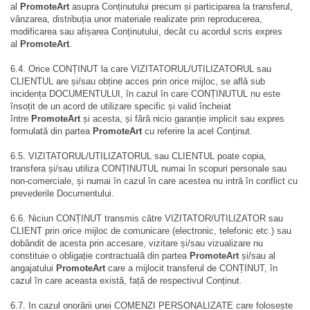
al
PromoteArt
asupra Conținutului precum și participarea la transferul,
vânzarea, distribuția unor materiale realizate prin reproducerea,
modificarea sau afișarea Conținutului, decât cu acordul scris expres
al
PromoteArt
.
6.4. Orice CONȚINUT la care
VIZITATORUL/UTILIZATORUL sau
CLIENTUL
are și/sau obține acces prin orice mijloc, se află sub
incidența DOCUMENTULUI, în cazul în care CONȚINUTUL nu este
însoțit de un acord de utilizare specific și valid încheiat
între
PromoteArt
și acesta, și fără nicio garanție implicit sau expres
formulată din partea
PromoteArt
cu referire la acel Conținut.
6.5. VIZITATORUL/UTILIZATORUL sau CLIENTUL
poate copia,
transfera și/sau utiliza CONȚINUTUL numai în scopuri personale sau
non-comerciale, și numai în cazul în care acestea nu intră în conflict cu
prevederile Documentului.
6.6. Niciun CONȚINUT transmis către
VIZITATOR/UTILIZATOR sau
CLIENT
prin orice mijloc de comunicare (electronic, telefonic etc.) sau
dobândit de acesta prin accesare, vizitare și/sau vizualizare nu
constituie o obligație contractuală din partea
PromoteArt
și/sau al
angajatului
PromoteArt
care a mijlocit transferul de CONȚINUT, în
cazul în care aceasta există, față de respectivul Conținut.
6.7. In cazul onorării unei COMENZI PERSONALIZATE care folosește