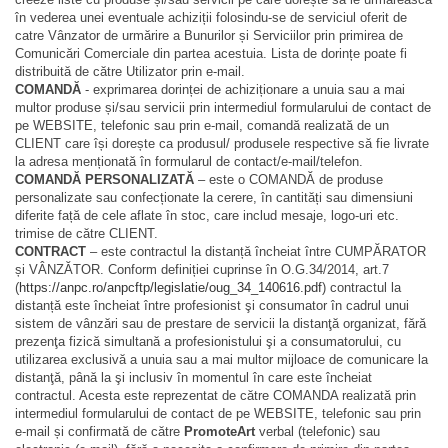
în vederea unei eventuale achiziții folosindu-se de serviciul oferit de
catre Vânzator de urmărire a Bunurilor și Serviciilor prin primirea de
Comunicări Comerciale din partea acestuia. Lista de dorințe poate fi
distribuită de către Utilizator prin e-mail.
COMANDĂ
- exprimarea dorinței de achiziționare a unuia sau a mai
multor produse și/sau servicii prin intermediul formularului de contact de
pe WEBSITE, telefonic sau prin e-mail, comandă realizată de un
CLIENT care își dorește ca produsul/ produsele respective să fie livrate
la adresa menționată în formularul de contact/e-mail/telefon.
COMANDĂ PERSONALIZATĂ
– este o COMANDĂ de produse
personalizate sau confecționate la cerere, în cantități sau dimensiuni
diferite față de cele aflate în stoc, care includ mesaje, logo-uri etc.
trimise de către CLIENT.
CONTRACT
– este contractul la distanță încheiat între CUMPĂRATOR
și VÂNZĂTOR. Conform definiției cuprinse în O.G.34/2014, art.7
(
https://anpc.ro/anpcftp/legislatie/oug_34_140616.pdf
) contractul la
distanță este încheiat între profesionist şi consumator în cadrul unui
sistem de vânzări sau de prestare de servicii la distanţă organizat, fără
prezenţa fizică simultană a profesionistului şi a consumatorului, cu
utilizarea exclusivă a unuia sau a mai multor mijloace de comunicare la
distanţă, până la şi inclusiv în momentul în care este încheiat
contractul. Acesta este reprezentat de către COMANDA realizată prin
intermediul formularului de contact de pe WEBSITE, telefonic sau prin
e-mail și confirmată de către
PromoteArt
verbal (telefonic) sau