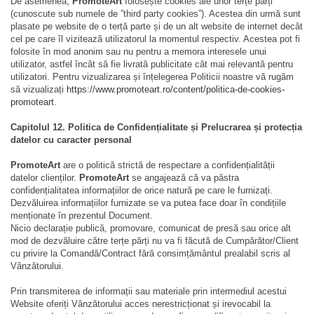
De asemenea,
PromoteArt
folosește cookies ale unor terțe părți
(cunoscute sub numele de ”third party cookies”). Acestea din urmă sunt
plasate pe website de o terță parte și de un alt website de internet decât
cel pe care îl vizitează utilizatorul la momentul respectiv. Acestea pot fi
folosite în mod anonim sau nu pentru a memora interesele unui
utilizator, astfel încât să fie livrată publicitate cât mai relevantă pentru
utilizatori. Pentru vizualizarea și înțelegerea Politicii noastre vă rugăm
să vizualizați
https://www.promoteart.ro/content/politica-de-cookies-
promoteart
.
Capitolul 12. Politica de Confidențialitate și Prelucrarea și protecția
datelor cu caracter personal
PromoteArt
are o politică strictă de respectare a confidențialității
datelor clienților.
PromoteArt
se angajează că va păstra
confidențialitatea informațiilor de orice natură pe care le furnizați.
Dezvăluirea informațiilor furnizate se va putea face doar în condițiile
menționate în prezentul Document.
Nicio declarație publică, promovare, comunicat de presă sau orice alt
mod de dezvăluire către terțe părți nu va fi făcută de Cumpărător/Client
cu privire la Comandă/Contract fără consimțământul prealabil scris al
Vânzătorului.
Prin transmiterea de informații sau materiale prin intermediul acestui
Website oferiți Vânzătorului acces nerestricționat și irevocabil la