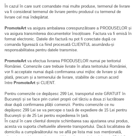
În cazul în care sunt comandate mai multe produse, termenul de livrare
va fi considerat termenul de livrare pentru produsul cu termenul de
livrare cel mai îndepărtat.
PromoteArt
va asigura ambalarea corespunzătoare a PRODUSELOR și
va asigura transmiterea documentelor însoțitoare. Factura va fi emisă în
format electronic. Datele din factură nu pot fi corectate după ce
comanda figurează ca fiind procesată CLIENTUL asumându-și
responsabilitatea pentru datele transmise.
PromoteArt
va efectua livrarea PRODUSELOR numai pe teritoriul
României. Comenzile care trebuie livrate în afara teritoriului României,
vor fi acceptate numai după confirmarea unui mijloc de livrare și de
plată, precum și a termenului de livrare, stabilite de comun acord
între
PromoteArt
și CLIENT.
Pentru comenzile ce depășesc 299 Lei, transportul este GRATUIT în
București și se face prin curieri proprii cel târziu a doua zi lucrătoare
doar după confirmarea plății comenzii. Pentru comenzile ce nu
depășesc 299 Lei se va percepe o tax
ă
de expediere de 15 Lei pentru
București
ș
i de 25 Lei pentru expedierea în țară.
În cazul în care clientul dorește schimbarea sau ajustarea unui produs,
acesta va suporta cheltuielile aferente transportului. Dacă localitatea de
domiciliu a
cumpăraătorului
nu se află pe lista mai sus menționată,