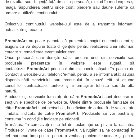
de rezultat sau diligență față de nicio persoană, exclud în mod expres și
neagă răspunderea pentru orice cost, pierdere sau daune suferite ca
urmare a utilizării conținutului.
Obiectivul conținutului website-ului este de a transmite informații
actualizate și exacte.
PromoteArt
nu poate garanta că prezentele pagini nu conțin erori și
asigură că va depune toate diligențele pentru realizarea unei informări
corecte și remedierea eventualelor erori.
Orice persoană care dorește să-si procure unul din serviciile sau
produsele prezentate în website este rugată să
contacteze
PromoteArt
prin unul din mijloacele afișate în pagina de
Contact a website-ului,
telefonic/e-mail
, pentru a se informa atât asupra
disponibilității serviciului sau produsului în cauză cât și asupra
condițiilor contractuale, tarifelor și informațiilor tehnice sau de altă
natură.
Produsele și serviciile furnizate de către
PromoteArt
sunt descrise în
secţiunile specifice de pe website. Unele dintre produsele furnizate de
către
PromoteArt
sunt perisabile, beneficiind de o durată de valabilitate
limitată, indicată de către
PromoteArt
. Produsele se vor păstra şi
consuma în condiţiile indicate pe etichetă.
În măsura în care aveţi orice fel de reclamaţie cu privire la calitatea
Produselor livrate de către
PromoteArt
, vă rugăm să ne contactaţi în
cel mai scurt timp posibil pentru a verifica problemele ridicate şi pentru