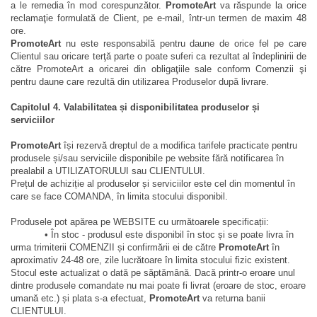
a le remedia în mod corespunzător.
PromoteArt
va răspunde la orice
reclamaţie formulată de Client, pe e-mail, într-un termen de maxim 48
ore.
PromoteArt
nu este responsabilă pentru daune de orice fel pe care
Clientul sau oricare terţă parte o poate suferi ca rezultat al îndeplinirii de
către PromoteArt a oricarei din obligaţiile sale conform Comenzii şi
pentru daune care rezultă din utilizarea Produselor după livrare.
Capitolul 4. Valabilitatea și disponibilitatea produselor și
serviciilor
PromoteArt
își rezervă dreptul de a modifica tarifele practicate pentru
produsele și/sau serviciile disponibile pe website fără notificarea în
prealabil a
UTILIZATORULUI
sau CLIENTULUI.
Prețul de achiziție al produselor și serviciilor este cel din momentul în
care se face COMANDA, în limita stocului disponibil.
Produsele pot apărea pe WEBSITE cu următoarele specificații:
• În stoc - produsul este disponibil în stoc și se poate livra în
urma trimiterii COMENZII și confirmării ei de către
PromoteArt
în
aproximativ 24-48 ore, zile lucrătoare în limita stocului fizic existent.
Stocul este actualizat o dată pe săptămână. Dacă printr-o eroare unul
dintre produsele comandate nu mai poate fi livrat (eroare de stoc, eroare
umană etc.) și plata s-a efectuat,
PromoteArt
va returna banii
CLIENTULUI.