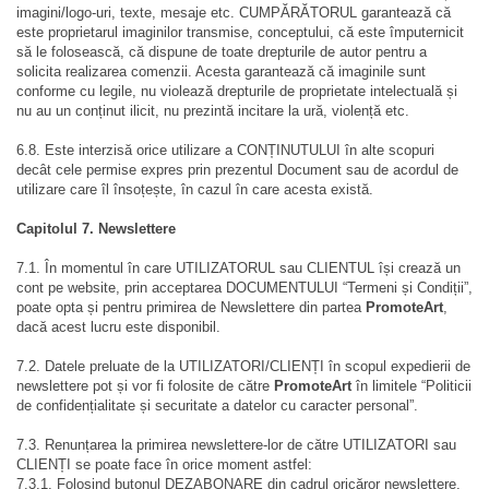
imagini/logo-uri, texte, mesaje etc. CUMPĂRĂTORUL garantează că
este proprietarul imaginilor transmise, conceptului, că este împuternicit
să le folosească, că dispune de toate drepturile de autor pentru a
solicita realizarea comenzii. Acesta garantează că imaginile sunt
conforme cu legile, nu violează drepturile de proprietate intelectuală și
nu au un conținut ilicit, nu prezintă incitare la ură, violență etc.
6.8. Este interzisă orice utilizare a CONȚINUTULUI în alte scopuri
decât cele permise expres prin prezentul Document sau de acordul de
utilizare care îl însoțește, în cazul în care acesta există.
Capitolul 7. Newslettere
7.1. În momentul în care UTILIZATORUL sau CLIENTUL își crează un
cont pe website, prin acceptarea DOCUMENTULUI “Termeni și Condiții”,
poate opta și pentru primirea de Newslettere din partea
PromoteArt
,
dacă acest lucru este disponibil.
7.2. Datele preluate de la UTILIZATORI/CLIENȚI în scopul expedierii de
newslettere pot și vor fi folosite de către
PromoteArt
în limitele “Politicii
de confidențialitate și securitate a datelor cu caracter personal”.
7.3. Renunțarea la primirea newslettere-lor de către UTILIZATORI sau
CLIENȚI se poate face în orice moment astfel:
7.3.1. Folosind butonul DEZABONARE din cadrul oricăror newslettere.