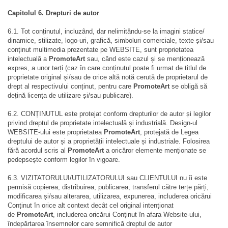
Capitolul 6. Drepturi de autor
6.1. Tot conținutul, incluzând, dar nelimitându-se la imagini statice/
dinamice, stilizate, logo-uri, grafică, simboluri comerciale, texte și/sau
conținut multimedia prezentate pe WEBSITE, sunt proprietatea
intelectuală a
PromoteArt
sau, când este cazul și se menționează
expres, a unor terți (caz în care conținutul poate fi urmat de titlul de
proprietate original și/sau de orice altă notă cerută de proprietarul de
drept al respectivului conținut, pentru care
PromoteArt
se obligă să
dețină licența de utilizare și/sau publicare).
6.2. CONȚINUTUL este protejat conform drepturilor de autor și legilor
privind dreptul de proprietate intelectuală și industrială. Design-ul
WEBSITE-ului este proprietatea
PromoteArt
, protejată de Legea
dreptului de autor și a proprietății intelectuale și industriale. Folosirea
fără acordul scris al
PromoteArt
a oricăror elemente menționate se
pedepsește conform legilor în vigoare.
6.3. VIZITATORULUI/UTILIZATORULUI sau CLIENTULUI
nu îi este
permisă copierea, distribuirea, publicarea, transferul către terțe părți,
modificarea și/sau alterarea, utilizarea, expunerea, includerea oricărui
Conținut în orice alt context decât cel original intenționat
de
PromoteArt
, includerea oricărui Conținut în afara Website-ului,
îndepărtarea însemnelor care semnifică dreptul de autor