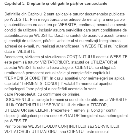
Capitolul 5. Drepturile și obligațiile părților contractante
Definițiile din Capitolul 2 sunt aplicabile tuturor documentelor publicate
pe WEBSITE. Prin înregistrarea unei adrese de e-mail și a unei parole
și autentificarea cu acestea pe WEBSITE, confirmați acordul cu aceste
condiții de utilizare, inclusiv asupra serviciilor care sunt condiționate de
autentificarea pe WEBSITE. Dacă nu sunteți de acord cu acești termeni
și condiții de utilizare, părăsiți website-ul și nu realizați înregistrarea
adresei de e-mail, nu realizați autentificarea în WEBSITE și nu încărcați
date în WEBSITE.
Accesarea, vizitarea și vizualizarea CONȚINUTULUI acestui WEBSITE
este permisă tuturor VIZITATORILOR, statutul de UTILIZATOR al
acestui WEBSITE este la libera alegere. CLIENTUL se obligă să
urmărească permanent actualizările și completările capitolului
“TERMENI ȘI CONDIȚII”. În cazul apariției unor neînțelegeri se aplică
capitolul “TERMENI ȘI CONDIȚII” valabil în momentul apariției
neînțelegerii între părți și a notificării acesteia în scris
către
PromoteArt
, cu confirmare de primire.
DOCUMENTUL stabilește termenii și condițiile de utilizare ai WEBSITE-
ULUI/ CONȚINUTULUI/ SERVICIULUI de către VIZITATOR,
UTILIZATOR sau CLIENT. Prezentele “Termeni și Condiții” conțin
dispoziții obligatorii pentru orice VIZITATOR înregistrat sau neînregistrat
pe WEBSITE.
Prin folosirea WEBSITE-ULUI/ CONȚINUTULUI sau SERVICIULUI,
VIZITATORUL/
UTILIZATORUL
sau CLIENTUL este singurul