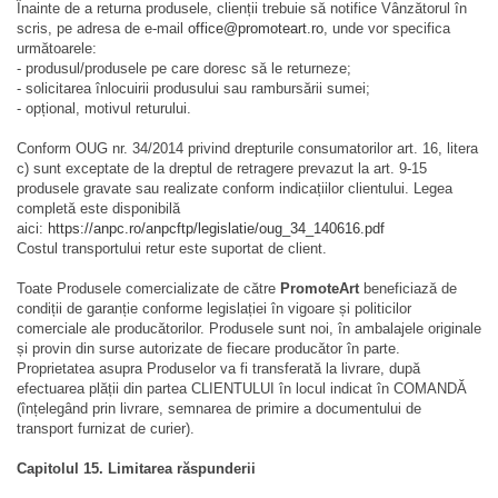
Înainte de a returna produsele, clienții trebuie să notifice Vânzătorul în
scris, pe adresa de e-mail
office@promoteart.ro
, unde vor specifica
următoarele:
- produsul/produsele pe care doresc să le returneze;
- solicitarea înlocuirii produsului sau rambursării sumei;
- opțional, motivul returului.
Conform OUG nr. 34/2014 privind drepturile consumatorilor art. 16, litera
c) sunt exceptate de la dreptul de retragere prevazut la art. 9-15
produsele gravate sau realizate conform indicațiilor clientului. Legea
completă este disponibilă
aici:
https://anpc.ro/anpcftp/legislatie/oug_34_140616.pdf
Costul transportului retur este suportat de client.
Toate Produsele comercializate de către
PromoteArt
beneficiază de
condiții de garanție conforme legislației în vigoare și politicilor
comerciale ale producătorilor. Produsele sunt noi, în ambalajele originale
și provin din surse autorizate de fiecare producător în parte.
Proprietatea asupra Produselor va fi transferată la livrare, după
efectuarea plății din partea CLIENTULUI în locul indicat în COMANDĂ
(înțelegând prin livrare, semnarea de primire a documentului de
transport furnizat de curier).
Capitolul 15. Limitarea răspunderii