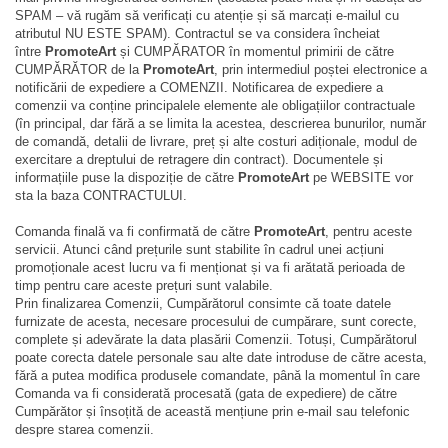
SPAM – vă rugăm să verificați cu atenție și să marcați e-mailul cu
atributul NU ESTE SPAM). Contractul se va considera încheiat
între
PromoteArt
și CUMPĂRATOR în momentul primirii de către
CUMPĂRĂTOR de la
PromoteArt
, prin intermediul poștei electronice a
notificării de expediere a COMENZII. Notificarea de expediere a
comenzii va conține principalele elemente ale obligațiilor contractuale
(în principal, dar fără a se limita la acestea, descrierea bunurilor, număr
de comandă, detalii de livrare, preț și alte costuri adiționale, modul de
exercitare a dreptului de retragere din contract). Documentele și
informațiile puse la dispoziție de către
PromoteArt
pe WEBSITE vor
sta la baza CONTRACTULUI.
Comanda finală va fi confirmată de către
PromoteArt
, pentru aceste
servicii. Atunci când prețurile sunt stabilite în cadrul unei acțiuni
promoționale acest lucru va fi menționat și va fi arătată perioada de
timp pentru care aceste prețuri sunt valabile.
Prin finalizarea Comenzii, Cumpărătorul consimte că toate datele
furnizate de acesta, necesare procesului de cumpărare, sunt corecte,
complete și adevărate la data plasării Comenzii. Totuși, Cumpărătorul
poate corecta datele personale sau alte date introduse de către acesta,
fără a putea modifica produsele comandate, până la momentul în care
Comanda va fi considerată procesată (gata de expediere) de către
Cumpărător și însoțită de această mențiune prin e-mail sau telefonic
despre starea comenzii.