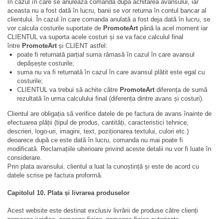
În cazul în care se anulează comanda după achitarea avansului, iar
aceasta nu a fost dată în lucru, banii se vor returna în contul bancar al
clientului. În cazul în care comanda anulată a fost deja dată în lucru, se
vor calcula costurile suportate de
PromoteArt
până la acel moment iar
CLIENTUL va suporta acele costuri și se va face calculul final
între
PromoteArt
și CLIENT astfel
:
poate fi returnată parțial suma rămasă în cazul în care avansul
depășește costurile
;
suma nu va fi returnată în cazul în care avansul plătit este egal cu
costurile;
CLIENTUL va trebui să achite către
PromoteArt
diferența de sumă
rezultată în urma calculului final (diferența dintre avans și costuri).
Clientul are obligația să verifice datele de pe factura de avans înainte de
efectuarea plății (tipul de produs, cantități, caracteristici tehnice,
descrieri, logo-uri, imagini, text, poziționarea textului, culori etc.)
deoarece după ce este dată în lucru, comanda nu mai poate fi
modificată. Reclamațiile ulterioare privind aceste detalii nu vor fi luate în
considerare.
Prin plata avansului, clientul a luat la cunoștință și este de acord cu
datele scrise pe factura proformă.
Capitolul 10. Plata și livrarea produselor
Acest website este destinat exclusiv livrării de produse către clienți