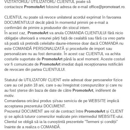
VIZITATORUL/ UTILIZATORL/ CLIENTUL poate să
contacteze
PromoteArt
folosind adresa de e-mail
office@promoteart.ro
.
CLIENTUL nu poate să revoce unilateral acordul exprimat în favoarea
DOCUMENTULUI decât până în momentul primirii pe e-mail a
confirmării de primire a produselor din stocul intern.
În acest caz,
PromoteArt
va anula COMANDA CLIENTULUI fără nicio
obligație ulterioară a vreunei părți față de cealaltă sau fără ca vreo parte
să poată să pretindă celeilalte daune-interese doar dacă COMANDA nu
este COMANDĂ PERSONALIZATĂ și procedurile de import sau
personalizare nu au fost demarate. În acest caz CLIENTUL va achita
costurile suportate de
PromoteArt
până la acel moment. Aceste costuri
vor fi comunicate de
PromoteArt
imediat după recepționarea notificării
de revocare din partea CLIENTULUI.
Statutul de UTILIZATOR/ CLIENT este adresat doar persoanelor fizice
care au cel putin 18 ani, care s-au înregistrat corespunzător și care nu
au fost șterse din baza de date de către
PromoteArt
, indiferent de
motiv.
Comandarea oricărui produs și/sau serviciu de pe WEBSITE implică
acceptarea prezentului DOCUMENT.
Prezentul DOCUMENT are rol de contract între
PromoteArt
și CLIENT
și se aplică tuturor comenzilor realizate prin intermediul WEBSITE-ului.
Clientul se obligă să ia la cunoștintă prezentele “Termeni și condiții”
înainte de a realiza o COMANDĂ.