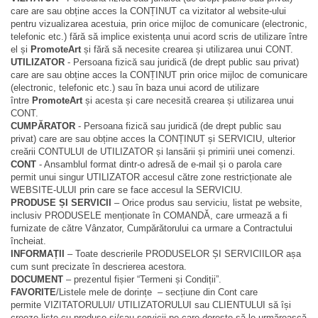
care are sau obține acces la CONȚINUT ca vizitator al website-ului
pentru vizualizarea acestuia, prin orice mijloc de comunicare (electronic,
telefonic etc.) fără să implice existența unui acord scris de utilizare între
el și
PromoteArt
și fără să necesite crearea și utilizarea unui CONT.
UTILIZATOR
- Persoana fizică sau juridică (de drept public sau privat)
care are sau obține acces la CONȚINUT prin orice mijloc de comunicare
(electronic, telefonic etc.) sau în baza unui acord de utilizare
între
PromoteArt
și acesta și care necesită crearea și utilizarea unui
CONT.
CUMPĂRATOR
- Persoana fizică sau juridică (de drept public sau
privat) care are sau obține acces la CONȚINUT și SERVICIU, ulterior
creării CONTULUI de UTILIZATOR și lansării și primirii unei comenzi.
CONT
- Ansamblul format dintr-o adresă de e-mail și o parola care
permit unui singur UTILIZATOR accesul către zone restricționate ale
WEBSITE-ULUI prin care se face accesul la SERVICIU.
PRODUSE ȘI SERVICII
– Orice produs sau serviciu, listat pe website,
inclusiv PRODUSELE menționate în COMANDĂ, care urmează a fi
furnizate de către Vânzator, Cumpărătorului ca urmare a Contractului
încheiat.
INFORMAȚII
– Toate descrierile PRODUSELOR ȘI SERVICIILOR așa
cum sunt precizate în descrierea acestora.
DOCUMENT
– prezentul fișier “Termeni și Condiții”.
FAVORITE
/
Listele
mele de dorințe – secțiune din Cont care
permite
VIZITATORULUI/ UTILIZATORULUI sau CLIENTULUI
să își
creeze liste cu produse și/sau servicii pe care dorește să le urmărească