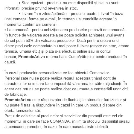
• Stoc epuizat - produsul nu este disponibil și nici nu sunt
informații precise privind revenirea în stoc.
• Livrare în n zile/săptămâni - produsul poate fi livrat în baza
unei comenzi ferme pe e-mail, în termenul și condițiile agreate în
momentul confirmării comenzii.
• La comandă - pentru achiziționarea produselor pe bază de comandă,
în funcție de valoarea acesteia se poate solicita achitarea unui avans
de cel puțin 50% din valoarea produselor. Dacă printr-o eroare unul
dintre produsele comandate nu mai poate fi livrat (eroare de stoc, eroare
tehnică, umană etc.) și plata s-a efectuat online sau în contul
bancar,
PromoteArt
va returna banii Cumpărătorului pentru produsul în
cauză.
În cazul produselor personalizate ce fac obiectul Comenzilor
Personalizate nu se poate realiza returul acestora ținând cont de
caracterul lor unic care face imposibilă vânzarea lor către alți clienți. În
acest caz returul se poate realiza doar ca urmare a constatării unor vicii
de fabricație.
PromoteArt
nu este răspunzator de fluctuațiile stocurilor furnizorilor și
nu poate fi tras la răspundere în cazul în care un produs dispare din
oferta furnizorilor săi.
Prețul de achiziție al produselor și serviciilor din promoții este cel din
momentul în care se face COMANDA, în limita stocului disponibil și/sau
al perioadei promoției, în cazul în care aceasta este definită.