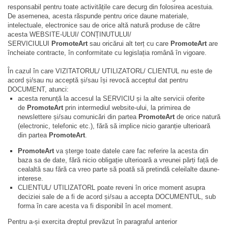
responsabil pentru toate activitățile care decurg din folosirea acestuia.
De asemenea, acesta răspunde pentru orice daune materiale,
intelectuale, electronice sau de orice altă natură produse de către
acesta WEBSITE-ULUI/ CONȚINUTULUI/
SERVICIULUI
PromoteArt
sau oricărui alt terț cu care
PromoteArt
are
încheiate contracte, în conformitate cu legislația română în vigoare.
În cazul în care VIZITATORUL/ UTILIZATORL/ CLIENTUL nu este de
acord și/sau nu acceptă și/sau își revocă acceptul dat pentru
DOCUMENT, atunci:
acesta renunță la accesul la SERVICIU și la alte servicii oferite
de
PromoteArt
prin intermediul website-ului, la primirea de
newslettere și/sau comunicări din partea
PromoteArt
de orice natură
(electronic, telefonic etc.), fără să implice nicio garanție ulterioară
din partea
PromoteArt
.
PromoteArt
va șterge toate datele care fac referire la acesta din
baza sa de date, fără nicio obligație ulterioară a vreunei părți față de
cealaltă sau fără ca vreo parte să poată să pretindă celeilalte daune-
interese.
CLIENTUL/ UTILIZATORL poate reveni în orice moment asupra
deciziei sale de a fi de acord și/sau a accepta DOCUMENTUL, sub
forma în care acesta va fi disponibil în acel moment.
Pentru a-și exercita dreptul prevăzut în paragraful anterior