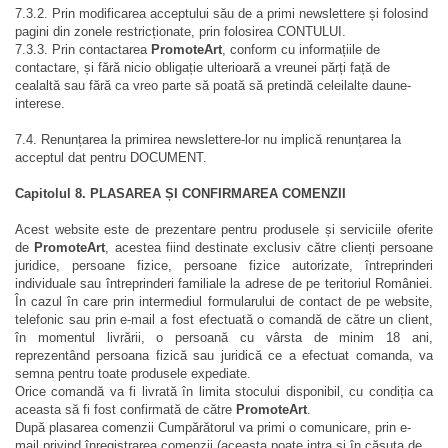
7.3.2. Prin modificarea acceptului său de a primi newslettere și folosind
pagini din zonele restricționate, prin folosirea CONTULUI.
7.3.3. Prin contactarea
PromoteArt
, conform cu informațiile de
contactare, și fără nicio obligație ulterioară a vreunei părți față de
cealaltă sau fără ca vreo parte să poată să pretindă celeilalte daune-
interese.
7.4. Renunțarea la primirea newslettere-lor nu implică renunțarea la
acceptul dat pentru DOCUMENT.
Capitolul 8. PLASAREA ȘI CONFIRMAREA COMENZII
Acest website este de prezentare pentru produsele și serviciile oferite
de
PromoteArt
, acestea fiind destinate exclusiv către clienți persoane
juridice, persoane fizice, persoane fizice autorizate, întreprinderi
individuale sau întreprinderi familiale la adrese de pe teritoriul României.
În cazul în care prin intermediul formularului de contact de pe website,
telefonic sau prin e-mail a fost efectuată o comandă de către un client,
în momentul livrării, o persoană cu vârsta de minim 18 ani,
reprezentând persoana fizică sau juridică ce a efectuat comanda, va
semna pentru toate produsele expediate.
Orice comandă va fi livrată în limita stocului disponibil, cu condiția ca
aceasta să fi fost confirmată de către
PromoteArt
.
După plasarea comenzii Cumpărătorul va primi o comunicare, prin e-
mail privind înregistrarea comenzii (aceasta poate intra și în căsuța de