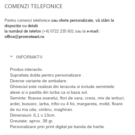
COMENZI TELEFONICE
Pentru comenzi telefonice
sau oferte personalizate, vă stăm la
dispoziție cu detalii
la numărul de telefon
(+4) 0722 235 601
sau la
e-mail:
office@promoteart.ro
.
INFORMATII
Produs interactiv.
Suprafata dubla pentru personalizare .
Diverse variante de ambalare.
Ghiveciul este realizat din teracota si include semintele
alese si o pastila din turba ca si baza sol.
Seminte: floarea soarelui, flori de vara, cress, mix de ierburi,
ardei, busuioc, iarba, trifoi cu 4 foi, margareta, molid, floare
de nu ma uita, cimbru, maghiran.
Dimensiuni: 6,1 x 13cm.
Greutate: aprox. 38 gr.
Personalizare prin print digital pe banda de hartie.