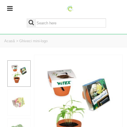
Acasă
>
Ghiveci mini-logo