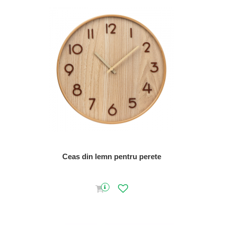
Ceas din lemn pentru perete
15.6" GRS r