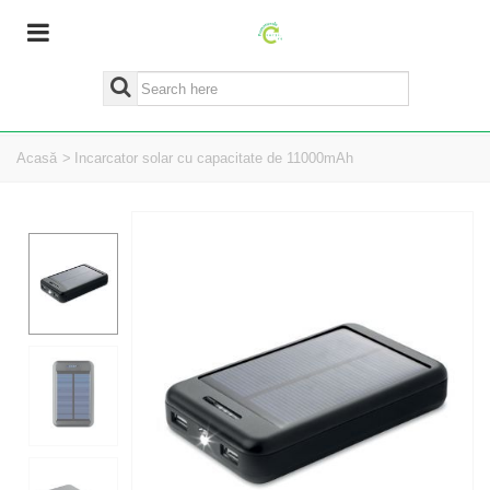
Acasă
>
Incarcator solar cu capacitate de 11000mAh