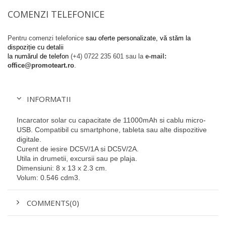
COMENZI TELEFONICE
Pentru comenzi telefonice
sau oferte personalizate, vă stăm la
dispoziție cu detalii
la numărul de telefon
(+4) 0722 235 601
sau la
e-mail:
office@promoteart.ro
.
INFORMATII
Incarcator solar cu capacitate de 11000mAh si cablu micro-
USB. Compatibil cu smartphone, tableta sau alte dispozitive
digitale.
Curent de iesire DC5V/1A si DC5V/2A.
Utila in drumetii, excursii sau pe plaja.
Dimensiuni: 8 x 13 x 2.3 cm.
Volum: 0.546 cdm3.
COMMENTS(0)