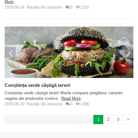
More
2020-06-16
Noutăți din industrie
0
1310
Conștiința verde câștigă teren!
Conștiința verde câștigă teren! Marile companii pregătesc variante
vegane ale produselor iconice.
Read More
2020-06-10
Noutăți din industrie
0
1486
1
2
3
>