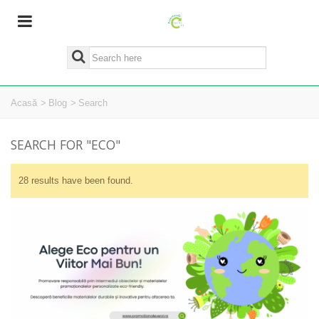
Acasă
>
Blog
>
Search
SEARCH FOR
"ECO"
28 results have been found.